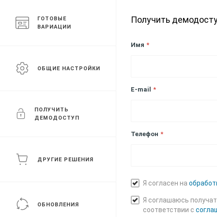
Получить демодост
ГОТОВЫЕ
ВАРИАЦИИ
Конструктор лендинговых сайтов
Имя
*
ОБЩИЕ НАСТРОЙКИ
КОМПАНИЯ
ПРОДУКТЫ И УСЛУ
E-mail
*
ПОЛУЧИТЬ
ДЕМОДОСТУП
Главная
Каталог
Электроинструмент
Дрели 
Телефон
*
Дрели и перфор
ДРУГИЕ РЕШЕНИЯ
Я согласен на
обработ
Я соглашаюсь получа
ОБНОВЛЕНИЯ
соответствии с
согла