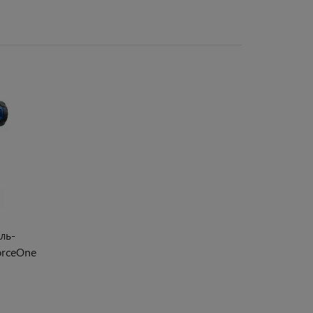
ль-
orceOne