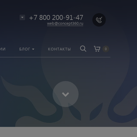
Например,
Смартфон
+7 800 200-91-47
ь:
везде
Найти
web@concept360.ru
ИИ
БЛОГ
КОНТАКТЫ
0