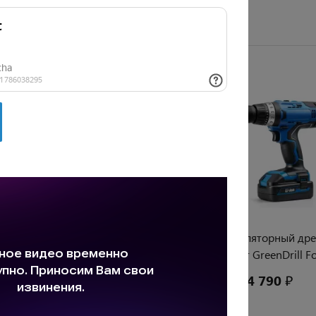
ировать:
по популярности
по цене
Ударная дрель-шуруповёрт
Аккумуляторный дре
TorqueDrill MaxPro
шуруповёрт GreenDrill F
5 490 ₽
4 790 ₽