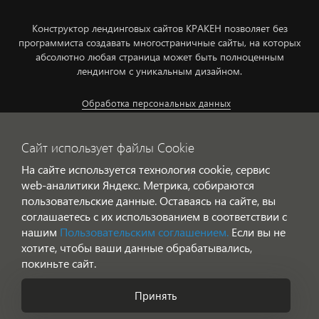
Конструктор лендинговых сайтов КРАКЕН позволяет без
программиста создавать многостраничные сайты, на которых
абсолютно любая страница может быть полноценным
лендингом с уникальным дизайном.
Обработка персональных данных
Сайт использует файлы Cookie
На сайте используется технология cookie, сервис
web-аналитики Яндекс. Метрика, собираются
web@concept360.ru
пользовательские данные. Оставаясь на сайте, вы
соглашаетесь с их использованием в соответствии с
нашим
Пользовательским соглашением.
Если вы не
хотите, чтобы ваши данные обрабатывались,
© Готовое решение для 1С-Битрикс
покиньте сайт.
Сайтом повелевает
Принять
Позвоните нам!